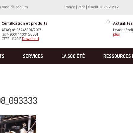
à base de sodium
France | Paris | 6 août 2026
23:22
Certification et produits
Actualités
AFAQ n° 05245301/2017
Leader Sod
Iso > 9001 14001 50001
plus
CEFRI 1140 E
Download
TS
SERVICES
LA SOCIÉTÉ
RESSOURCES 
08_093333