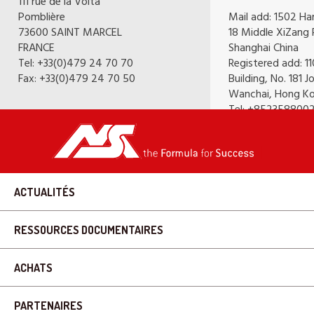
111 rue de la Volta
Pomblière
Mail add: 1502 Ha
73600 SAINT MARCEL
18 Middle XiZang
FRANCE
Shanghai China
Tel: +33(0)479 24 70 70
Registered add: 1
Fax: +33(0)479 24 70 50
Building, No. 181 
Wanchai, Hong K
Tel: +852358800
Fax: +862162892
e-Mail :
hongkong
china.com
ACTUALITÉS
RESSOURCES DOCUMENTAIRES
ACHATS
PARTENAIRES