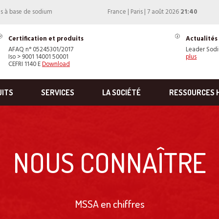
ns à base de sodium
France | Paris | 7 août 2026
21:40
Certification et produits
Actualités
AFAQ n° 05245301/2017
Leader Sod
Iso > 9001 14001 50001
plus
CEFRI 1140 E
Download
UITS
SERVICES
LA SOCIÉTÉ
RESSOURCES 
NOUS CONNAÎTRE
MSSA en chiffres