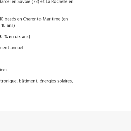
arcel en Savoie (73) et La Rochelle en
t 10 basés en Charente-Maritime (en
 10 ans)
0 % en dix ans)
ement annuel
ices
ronique, bâtiment, énergies solaires,