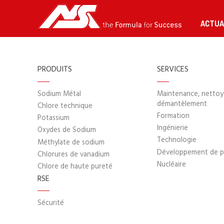
Mail add: 1502 Harbour Ring Plaza, 18
ACTUA
Middle XiZang Rd, 200001 Shanghai China
Registered add: 1106 Tai Yau Building, No.
181 Johnston Road, Wanchai, Hong Kong
Tel: +85235880022
PRODUITS
SERVICES
Fax: +862162892615
e-Mail :
hongkong@asiope-china.com
Sodium Métal
Maintenance, nettoy
démantèlement
Chlore technique
ALLEMAGNE
Formation
Potassium
Cellmark Deutschland GmbH
Ingénierie
Oxydes de Sodium
Parsevalstraße 9a
Technologie
Méthylate de sodium
40468 Düsseldorf
Développement de p
Chlorures de vanadium
Tel: +49 211 52380
Nucléaire
Chlore de haute pureté
Email:
contact@cellmark.com
RSE
DANEMARK
Sécurité
KEMITURA GROUP A/S
Environnement