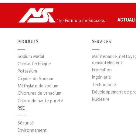
ACTUALI
PRODUITS
SERVICES
Sodium Métal
Maintenance, nettoya
démantèlement
Chlore technique
Formation
Potassium
Ingénierie
Oxydes de Sodium
Technologie
Méthylate de sodium
Développement de pr
Chlorures de vanadium
Nucléaire
Chlore de haute pureté
RSE
Sécurité
Environnement