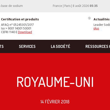
à base de sodium
France | Paris | 8 août 2026
05:35
Certification et produits
Actualités
AFAQ n° 05245301/2017
Leader Sod
Iso > 9001 14001 50001
plus
CEFRI 1140 E
Download
TS
SERVICES
LA SOCIÉTÉ
RESSOURCES 
ROYAUME-UNI
14 FÉVRIER 2018