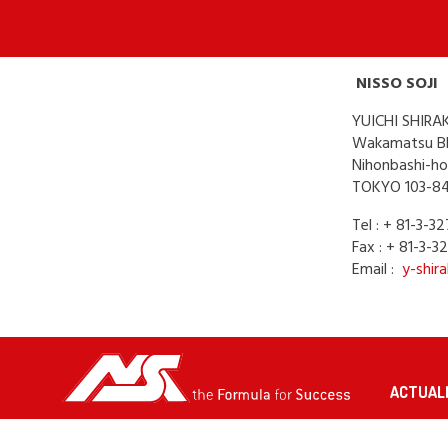
NISSO SOJI
YUICHI SHI
Wakamatsu Bl
Nihonbashi-ho
TOKYO 103-8
Tel : + 81-3-
Fax : + 81-3-3
Email
:
y-shir
ACTUAL