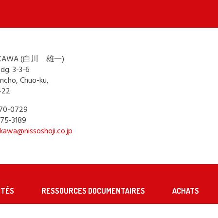
RAKAWA (白川 雄一)
dg. 3-3-6
ncho, Chuo-ku,
422
3270-0729
275-3189
akawa@nissoshoji.co.jp
ITÉS
RESSOURCES DOCUMENTAIRES
ACHATS