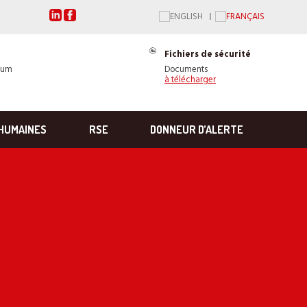
Fichiers de sécurité
ium
Documents
à télécharger
HUMAINES
RSE
DONNEUR D’ALERTE