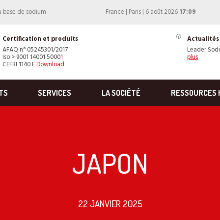
 à base de sodium
France | Paris | 6 août 2026
17:09
Certification et produits
Actualités
AFAQ n° 05245301/2017
Leader Sod
Iso > 9001 14001 50001
plus
CEFRI 1140 E
Download
TS
SERVICES
LA SOCIÉTÉ
RESSOURCES 
JAPON
22 JANVIER 2025