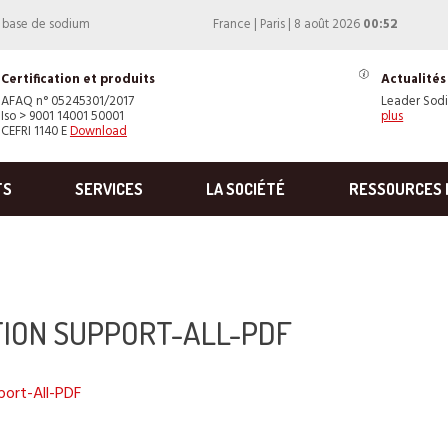
à base de sodium
France | Paris | 8 août 2026
00:52
Certification et produits
Actualités
AFAQ n° 05245301/2017
Leader Sod
Iso > 9001 14001 50001
plus
CEFRI 1140 E
Download
TS
SERVICES
LA SOCIÉTÉ
RESSOURCES 
ION SUPPORT-ALL-PDF
port-All-PDF