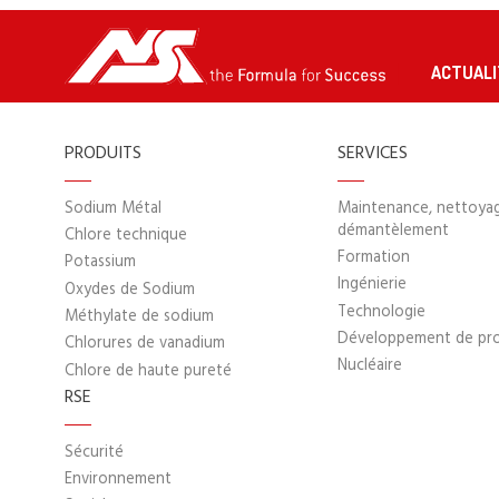
ACTUALI
PRODUITS
SERVICES
Sodium Métal
Maintenance, nettoya
démantèlement
Chlore technique
Formation
Potassium
Ingénierie
Oxydes de Sodium
Technologie
Méthylate de sodium
Développement de pr
Chlorures de vanadium
Nucléaire
Chlore de haute pureté
RSE
Sécurité
Environnement