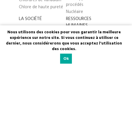
Chlorures de vanadium
procédés
Chlore de haute pureté
Nucléaire
LA SOCIÉTÉ
RESSOURCES
HUMAINES
Nous utilisons des cookies pour vous garantir la meilleure
Nous connaître
expérience sur notre site. Si vous continuez à utiliser ce
Politique RH
Notre structure
dernier, nous considérerons que vous acceptez l'utilisation
Formation
Notre histoire
des cookies.
Carrières
Notre stratégie
Ok
Egalité professionnelle
Nos objectifs
Nos valeurs
RSE
Sécurité
Environnement
Social
Qualité
CONTACT