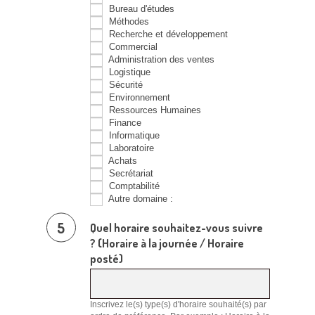
Bureau d'études
Méthodes
Recherche et développement
Commercial
Administration des ventes
Logistique
Sécurité
Environnement
Ressources Humaines
Finance
Informatique
Laboratoire
Achats
Secrétariat
Comptabilité
Autre domaine :
Autre
domaine
Quel horaire souhaitez-vous suivre
:
? (Horaire à la journée / Horaire
posté)
Inscrivez le(s) type(s) d'horaire souhaité(s) par